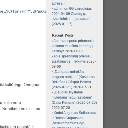
adresai)
admin
on
6G vairuotojas
qKVSbeE9CtTpn7FmY5BPaaXa5km1JLQRcGEmtjow7l
2024-04-09 Olandų g.:
dviratininkui – „tratuaras“
(2025-01-17)
Recent Posts
Apie transporto priemonių
keliamo triukšmo kontrolę |
Telkinys
2026-08-06
Apie sprendimų priėmėjų
atsakomybę | Telkinys
2026-
08-06
„Dangaus netrokštu,
pragaro nebijau“ (Kasparas
Bekešas / Gáspár Bekes)
i iki kultūringo žmogaus
(2026-07-21)
2026-07-21
„Daugiau klystame
mylėdami negu rašydami“
gu koks nors
(Dalia Pūrienė) (2026-07-20)
2026-07-20
 Nereikėtų nuleisti tos
Kodėl Augustas Šuliauskas
ir Rokas Grajauskas
„nebekomentuos vyrų
aitis ten pastatė ir