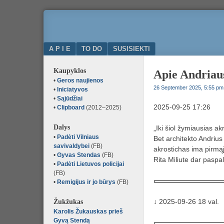
Komunikacija
50000.LT
ir
bendradarbiavimas
Menu
SKIP TO CONTENT
A P I E
TO DO
SUSISIEKTI
Kaupyklos
Apie Andriaus
•
Geros naujienos
26 September 2025, 5:55 pm
•
Iniciatyvos
•
Sąjūdžiai
2025-09-25 17:26
•
Clipboard
(2012–2025)
Dalys
„Iki šiol žymiausias 
•
Padėti Vilniaus
Bet architekto Andrius
savivaldybei
(FB)
akrostichas ima pirmąj
•
Gyvas Stendas
(FB)
Rita Miliute dar paspa
•
Padėti Lietuvos policijai
(FB)
•
Remigijus ir jo būrys
(FB)
Žukžukas
↓ 2025-09-26 18 val.
Karolis Žukauskas prieš
Gyvą Stendą