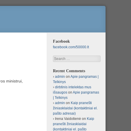
Facebook
facebook.com/50000.lt
Search
Recent Comments
admin
on
Apie pangramas |
os ministrui,
Telkinys
dirbtinis intelektas mus
išsaugos
on
Apie pangramas
| Telkinys
admin
on
Kaip pranešti
žiniasklaidai (kontaktiniai el.
pašto adresai)
Irena Vaidotienė
on
Kaip
pranešti žiniasklaidai
(kontaktiniai el. pašto