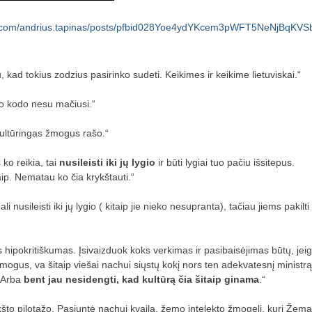
ok.com/andrius.tapinas/posts/pfbid028Yoe4ydYKcem3pWFT5NeNjB
kad tokius zodzius pasirinko sudeti. Keikimes ir keikime lietuviskai.“
mo kodo nesu mačiusi.“
kultūringas žmogus rašo.“
 ko reikia, tai
nusileisti iki jų lygio
ir būti lygiai tuo pačiu išsitepus.
ip. Nematau ko čia krykštauti.“
i nusileisti iki jų lygio ( kitaip jie nieko nesupranta), tačiau jiems pakilt
us hipokritiškumas. Įsivaizduok koks verkimas ir pasibaisėjimas būtų, jei
mogus, va šitaip viešai nachui siųstų kokį nors ten adekvatesnį ministrą.
. Arba
bent jau nesidengti, kad kultūrą čia šitaip ginama
.“
što pilotažo. Pasiuntė nachui kvailą, žemo intelekto žmogelį, kurį Žemait