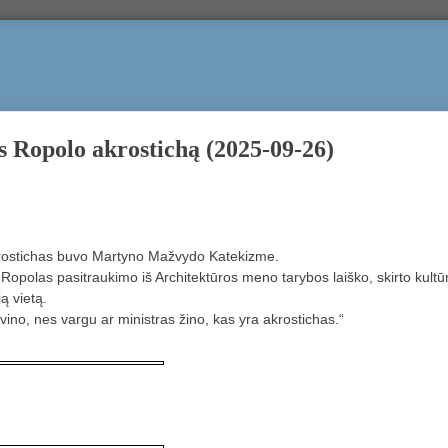
 Ropolo akrostichą (2025-09-26)
akrostichas buvo Martyno Mažvydo Katekizme.
 Ropolas pasitraukimo iš Architektūros meno tarybos laiško, skirto kultūr
ą vietą.
lvino, nes vargu ar ministras žino, kas yra akrostichas.“