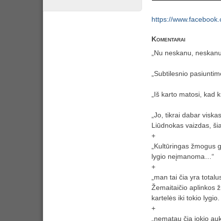
https://www.facebo
Komentarai
„Nu neskanu, neskanu, 
„Subtilesnio pasiunti
„Iš karto matosi, kad 
„Jo, tikrai dabar viskas
Liūdnokas vaizdas, šia
+
„Kultūringas žmogus gal
lygio neįmanoma…“
+
„man tai čia yra total
Žemaitaičio aplinkos ž
kartelės iki tokio lygio
+
„nematau čia jokio auk