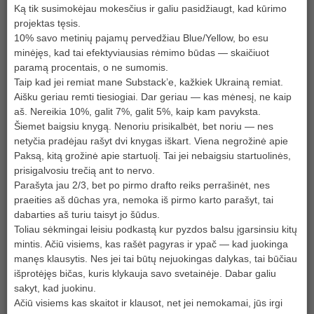
Ką tik susimokėjau mokesčius ir galiu pasidžiaugt, kad kūrimo
projektas tęsis.
10% savo metinių pajamų pervedžiau Blue/Yellow, bo esu
minėjęs, kad tai efektyviausias rėmimo būdas — skaičiuot
paramą procentais, o ne sumomis.
Taip kad jei remiat mane Substack’e, kažkiek Ukrainą remiat.
Aišku geriau remti tiesiogiai. Dar geriau — kas mėnesį, ne kaip
aš. Nereikia 10%, galit 7%, galit 5%, kaip kam pavyksta.
Šiemet baigsiu knygą. Nenoriu prisikalbėt, bet noriu — nes
netyčia pradėjau rašyt dvi knygas iškart. Viena negrožinė apie
Paksą, kitą grožinė apie startuolį. Tai jei nebaigsiu startuolinės,
prisigalvosiu trečią ant to nervo.
Parašyta jau 2/3, bet po pirmo drafto reiks perrašinėt, nes
praeities aš dūchas yra, nemoka iš pirmo karto parašyt, tai
dabarties aš turiu taisyt jo šūdus.
Toliau sėkmingai leisiu podkastą kur pyzdos balsu įgarsinsiu kitų
mintis. Ačiū visiems, kas rašėt pagyras ir ypač — kad juokinga
manęs klausytis. Nes jei tai būtų nejuokingas dalykas, tai būčiau
išprotėjęs bičas, kuris klykauja savo svetainėje. Dabar galiu
sakyt, kad juokinu.
Ačiū visiems kas skaitot ir klausot, net jei nemokamai, jūs irgi