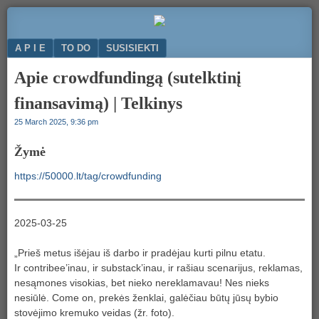
Komunikacija
50000.LT
ir
Menu
SKIP TO CONTENT
A P I E
TO DO
SUSISIEKTI
bendradarbiavimas
Apie crowdfundingą (sutelktinį
finansavimą) | Telkinys
25 March 2025, 9:36 pm
Žymė
https://50000.lt/tag/crowdfunding
2025-03-25
„Prieš metus išėjau iš darbo ir pradėjau kurti pilnu etatu.
Ir contribee’inau, ir substack’inau, ir rašiau scenarijus, reklamas,
nesąmones visokias, bet nieko nereklamavau! Nes nieks
nesiūlė. Come on, prekės ženklai, galėčiau būtų jūsų bybio
stovėjimo kremuko veidas (žr. foto).