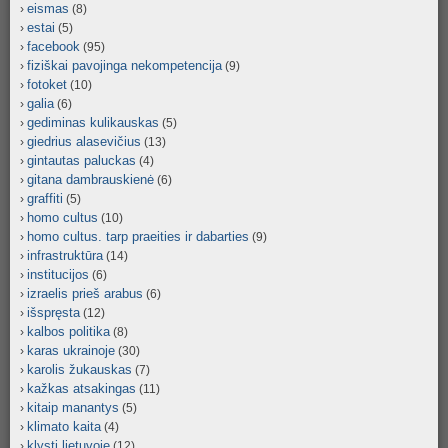
eismas
(8)
estai
(5)
facebook
(95)
fiziškai pavojinga nekompetencija
(9)
fotoket
(10)
galia
(6)
gediminas kulikauskas
(5)
giedrius alasevičius
(13)
gintautas paluckas
(4)
gitana dambrauskienė
(6)
graffiti
(5)
homo cultus
(10)
homo cultus. tarp praeities ir dabarties
(9)
infrastruktūra
(14)
institucijos
(6)
izraelis prieš arabus
(6)
išspręsta
(12)
kalbos politika
(8)
karas ukrainoje
(30)
karolis žukauskas
(7)
kažkas atsakingas
(11)
kitaip manantys
(5)
klimato kaita
(4)
klysti lietuvoje
(12)