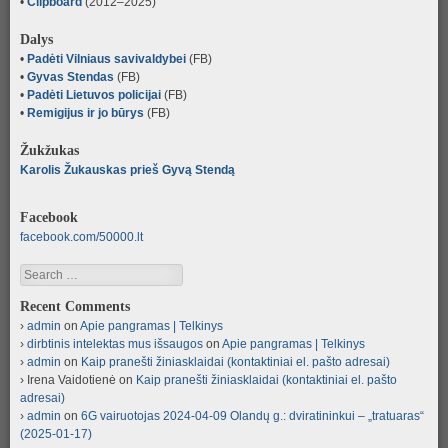
•
Clipboard
(2012–2025)
Dalys
•
Padėti Vilniaus savivaldybei
(FB)
•
Gyvas Stendas
(FB)
•
Padėti Lietuvos policijai
(FB)
•
Remigijus ir jo būrys
(FB)
Žukžukas
Karolis Žukauskas prieš Gyvą Stendą
Facebook
facebook.com/50000.lt
Search
Recent Comments
admin
on
Apie pangramas | Telkinys
dirbtinis intelektas mus išsaugos
on
Apie pangramas | Telkinys
admin
on
Kaip pranešti žiniasklaidai (kontaktiniai el. pašto adresai)
Irena Vaidotienė
on
Kaip pranešti žiniasklaidai (kontaktiniai el. pašto
adresai)
admin
on
6G vairuotojas 2024-04-09 Olandų g.: dviratininkui – „tratuaras“
(2025-01-17)