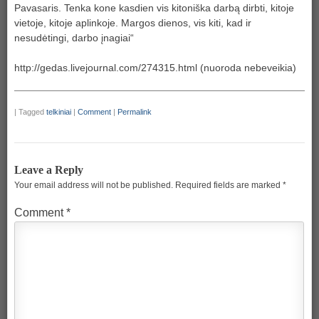
Pavasaris. Tenka kone kasdien vis kitoniška darbą dirbti, kitoje
vietoje, kitoje aplinkoje. Margos dienos, vis kiti, kad ir
nesudėtingi, darbo įnagiai“
http://gedas.livejournal.com/274315.html (nuoroda nebeveikia)
|
Tagged
telkiniai
|
Comment
|
Permalink
Leave a Reply
Your email address will not be published.
Required fields are marked
*
Comment
*