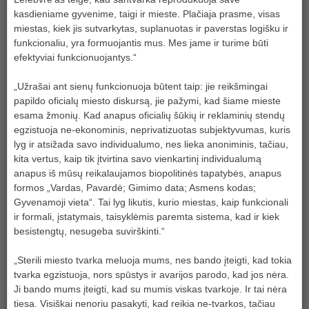
kasdieniame gyvenime, taigi ir mieste. Plačiaja prasme, visas
miestas, kiek jis sutvarkytas, suplanuotas ir paverstas logišku ir
funkcionaliu, yra formuojantis mus. Mes jame ir turime būti
efektyviai funkcionuojantys.“
„Užrašai ant sienų funkcionuoja būtent taip: jie reikšmingai
papildo oficialų miesto diskursą, jie pažymi, kad šiame mieste
esama žmonių. Kad anapus oficialių šūkių ir reklaminių stendų
egzistuoja ne-ekonominis, neprivatizuotas subjektyvumas, kuris
lyg ir atsižada savo individualumo, nes lieka anoniminis, tačiau,
kita vertus, kaip tik įtvirtina savo vienkartinį individualumą
anapus iš mūsų reikalaujamos biopolitinės tapatybės, anapus
formos „Vardas, Pavardė; Gimimo data; Asmens kodas;
Gyvenamoji vieta“. Tai lyg likutis, kurio miestas, kaip funkcionali
ir formali, įstatymais, taisyklėmis paremta sistema, kad ir kiek
besistengtų, nesugeba suvirškinti.“
„Sterili miesto tvarka meluoja mums, nes bando įteigti, kad tokia
tvarka egzistuoja, nors spūstys ir avarijos parodo, kad jos nėra.
Ji bando mums įteigti, kad su mumis viskas tvarkoje. Ir tai nėra
tiesa. Visiškai nenoriu pasakyti, kad reikia ne-tvarkos, tačiau