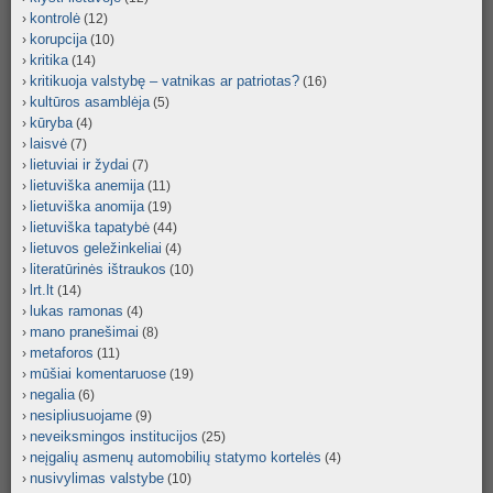
kontrolė
(12)
korupcija
(10)
kritika
(14)
kritikuoja valstybę – vatnikas ar patriotas?
(16)
kultūros asamblėja
(5)
kūryba
(4)
laisvė
(7)
lietuviai ir žydai
(7)
lietuviška anemija
(11)
lietuviška anomija
(19)
lietuviška tapatybė
(44)
lietuvos geležinkeliai
(4)
literatūrinės ištraukos
(10)
lrt.lt
(14)
lukas ramonas
(4)
mano pranešimai
(8)
metaforos
(11)
mūšiai komentaruose
(19)
negalia
(6)
nesipliusuojame
(9)
neveiksmingos institucijos
(25)
neįgalių asmenų automobilių statymo kortelės
(4)
nusivylimas valstybe
(10)