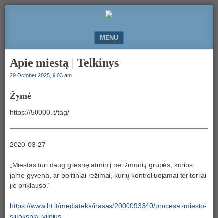
Komunikacija
50000.LT
ir
bendradarbiavimas
MENU
SKIP TO CONTENT
Apie miestą | Telkinys
29 October 2025, 6:03 am
Žymė
https://50000.lt/tag/
2020-03-27
„Miestas turi daug gilesnę atmintį nei žmonių grupės, kurios
jame gyvena, ar politiniai režimai, kurių kontroliuojamai teritorijai
jie priklauso.“
https://www.lrt.lt/mediateka/irasas/2000093340/procesai-miesto-
sluoksniai-vilnius