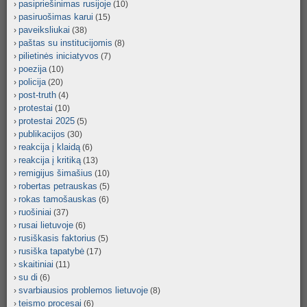
pasipriešinimas rusijoje
(10)
pasiruošimas karui
(15)
paveiksliukai
(38)
paštas su institucijomis
(8)
pilietinės iniciatyvos
(7)
poezija
(10)
policija
(20)
post-truth
(4)
protestai
(10)
protestai 2025
(5)
publikacijos
(30)
reakcija į klaidą
(6)
reakcija į kritiką
(13)
remigijus šimašius
(10)
robertas petrauskas
(5)
rokas tamošauskas
(6)
ruošiniai
(37)
rusai lietuvoje
(6)
rusiškasis faktorius
(5)
rusiška tapatybė
(17)
skaitiniai
(11)
su di
(6)
svarbiausios problemos lietuvoje
(8)
teismo procesai
(6)