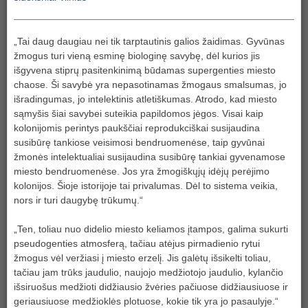
„Tai daug daugiau nei tik tarptautinis galios žaidimas. Gyvūnas
žmogus turi vieną esminę biologinę savybę, dėl kurios jis
išgyvena stiprų pasitenkinimą būdamas supergenties miesto
chaose. Ši savybė yra nepasotinamas žmogaus smalsumas, jo
išradingumas, jo intelektinis atletiškumas. Atrodo, kad miesto
sąmyšis šiai savybei suteikia papildomos jėgos. Visai kaip
kolonijomis perintys paukščiai reprodukciškai susijaudina
susibūrę tankiose veisimosi bendruomenėse, taip gyvūnai
žmonės intelektualiai susijaudina susibūrę tankiai gyvenamose
miesto bendruomenėse. Jos yra žmogiškųjų idėjų perėjimo
kolonijos. Šioje istorijoje tai privalumas. Dėl to sistema veikia,
nors ir turi daugybę trūkumų.“
„Ten, toliau nuo didelio miesto keliamos įtampos, galima sukurti
pseudogenties atmosferą, tačiau atėjus pirmadienio rytui
žmogus vėl veržiasi į miesto erzelį. Jis galėtų išsikelti toliau,
tačiau jam trūks jaudulio, naujojo medžiotojo jaudulio, kylančio
išsiruošus medžioti didžiausio žvėries pačiuose didžiausiuose ir
geriausiuose medžioklės plotuose, kokie tik yra jo pasaulyje.“