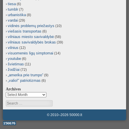
tiesa
(6)
tumblr
(7)
urbanistika
(8)
vardai
(29)
vidinės problemų priežastys
(10)
viešasis transportas
(6)
vilniaus miesto savivaldybė
(58)
vilniaus savivaldybės brokas
(39)
vilnius
(12)
visuomenės ligų simptomai
(14)
youtube
(6)
švietimas
(11)
žodžiai
(72)
„amerika prie trumpo“
(9)
„valio!“ patriotizmas
(6)
Archives
Archives
Search
© 2010–2026 50000.lt