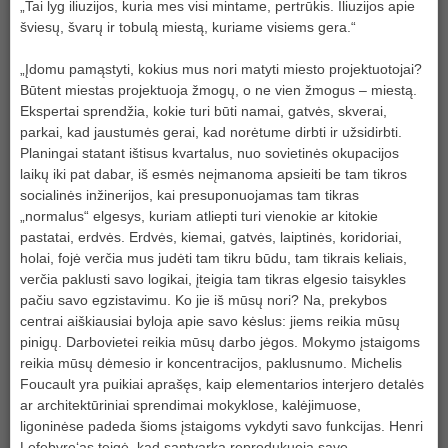
„Tai lyg iliuzijos, kuria mes visi mintame, pertrūkis. Iliuzijos apie
šviesų, švarų ir tobulą miestą, kuriame visiems gera.“
„Įdomu pamąstyti, kokius mus nori matyti miesto projektuotojai?
Būtent miestas projektuoja žmogų, o ne vien žmogus – miestą.
Ekspertai sprendžia, kokie turi būti namai, gatvės, skverai,
parkai, kad jaustumės gerai, kad norėtume dirbti ir užsidirbti.
Planingai statant ištisus kvartalus, nuo sovietinės okupacijos
laikų iki pat dabar, iš esmės neįmanoma apsieiti be tam tikros
socialinės inžinerijos, kai presuponuojamas tam tikras
„normalus“ elgesys, kuriam atliepti turi vienokie ar kitokie
pastatai, erdvės. Erdvės, kiemai, gatvės, laiptinės, koridoriai,
holai, fojė verčia mus judėti tam tikru būdu, tam tikrais keliais,
verčia paklusti savo logikai, įteigia tam tikras elgesio taisykles
pačiu savo egzistavimu. Ko jie iš mūsų nori? Na, prekybos
centrai aiškiausiai byloja apie savo kėslus: jiems reikia mūsų
pinigų. Darbovietei reikia mūsų darbo jėgos. Mokymo įstaigoms
reikia mūsų dėmesio ir koncentracijos, paklusnumo. Michelis
Foucault yra puikiai aprašęs, kaip elementarios interjero detalės
ar architektūriniai sprendimai mokyklose, kalėjimuose,
ligoninėse padeda šioms įstaigoms vykdyti savo funkcijas. Henri
Lefebvre‘as teigė, kad santvarka reprodukuoja save