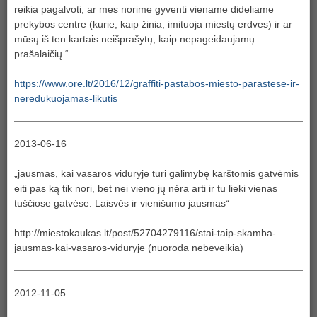
reikia pagalvoti, ar mes norime gyventi viename dideliame
prekybos centre (kurie, kaip žinia, imituoja miestų erdves) ir ar
mūsų iš ten kartais neišprašytų, kaip nepageidaujamų
prašalaičių.“
https://www.ore.lt/2016/12/graffiti-pastabos-miesto-parastese-ir-
neredukuojamas-likutis
2013-06-16
„jausmas, kai vasaros viduryje turi galimybę karštomis gatvėmis
eiti pas ką tik nori, bet nei vieno jų nėra arti ir tu lieki vienas
tuščiose gatvėse. Laisvės ir vienišumo jausmas“
http://miestokaukas.lt/post/52704279116/stai-taip-skamba-
jausmas-kai-vasaros-viduryje (nuoroda nebeveikia)
2012-11-05