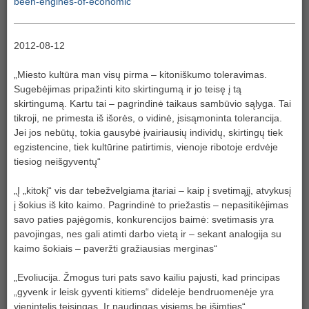
been-engines-of-economic
2012-08-12
„Miesto kultūra man visų pirma – kitoniškumo toleravimas.
Sugebėjimas pripažinti kito skirtingumą ir jo teisę į tą
skirtingumą. Kartu tai – pagrindinė taikaus sambūvio sąlyga. Tai
tikroji, ne primesta iš išorės, o vidinė, įsisąmoninta tolerancija.
Jei jos nebūtų, tokia gausybė įvairiausių individų, skirtingų tiek
egzistencine, tiek kultūrine patirtimis, vienoje ribotoje erdvėje
tiesiog neišgyventų“
„Į „kitokį“ vis dar tebežvelgiama įtariai – kaip į svetimąjį, atvykusį
į šokius iš kito kaimo. Pagrindinė to priežastis – nepasitikėjimas
savo paties pajėgomis, konkurencijos baimė: svetimasis yra
pavojingas, nes gali atimti darbo vietą ir – sekant analogija su
kaimo šokiais – paveržti gražiausias merginas“
„Evoliucija. Žmogus turi pats savo kailiu pajusti, kad principas
„gyvenk ir leisk gyventi kitiems“ didelėje bendruomenėje yra
vienintelis teisingas. Ir naudingas visiems be išimties“