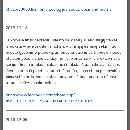
https://50000.lt/zmoniu-zoologijos-sodas-desmond-morris
2018-10-13
„Tikrovėje tik iš paprastų miesto šaligatvių suaugusiųjų vaikai
išmoksta – jei apskritai išmoksta – pirmąją esminę sėkmingo
miesto gyvenimo pamoką: žmonės privalo imtis trupučio viešos
atsakomybės vienas už kitą, net jei vienas su kitu niekaip nėra
susiję. Šios pamokos niekas neišmoksta iš pamokslavimo. Jos
išmokstama iš patirties, kai kiti žmonės, nesaistomi giminystės,
bičiulystės ar formalios atsakomybės už tave prisiima už tave
truputį viešos atsakomybės.“
https://www.facebook.com/photo.php?
fbid=10157383011976030&set=a.71437961029
2016-12-06