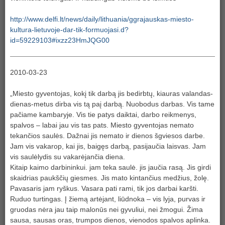
http://www.delfi.lt/news/daily/lithuania/ggrajauskas-miesto-
kultura-lietuvoje-dar-tik-formuojasi.d?
id=59229103#ixzz23HmJQG00
2010-03-23
„Miesto gyventojas, kokį tik darbą jis bedirbtų, kiauras valandas-
dienas-metus dirba vis tą paį darbą. Nuobodus darbas. Vis tame
pačiame kambaryje. Vis tie patys daiktai, darbo reikmenys,
spalvos – labai jau vis tas pats. Miesto gyventojas nemato
tekančios saulės. Dažnai jis nemato ir dienos šgviesos darbe.
Jam vis vakarop, kai jis, baigęs darbą, pasijaučia laisvas. Jam
vis saulėlydis su vakarėjančia diena.
Kitaip kaimo darbininkui. jam teka saulė. jis jaučia rasą. Jis girdi
skaidrias paukščių giesmes. Jis mato kintančius medžius, žolę.
Pavasaris jam ryškus. Vasara pati rami, tik jos darbai karšti.
Ruduo turtingas. Į žiemą artėjant, liūdnoka – vis lyja, purvas ir
gruodas nėra jau taip malonūs nei gyvuliui, nei žmogui. Žima
sausa, sausas oras, trumpos dienos, vienodos spalvos aplinka.