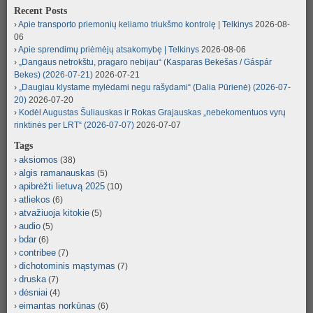
Recent Posts
Apie transporto priemonių keliamo triukšmo kontrolę | Telkinys
2026-08-
06
Apie sprendimų priėmėjų atsakomybę | Telkinys
2026-08-06
„Dangaus netrokštu, pragaro nebijau“ (Kasparas Bekešas / Gáspár
Bekes) (2026-07-21)
2026-07-21
„Daugiau klystame mylėdami negu rašydami“ (Dalia Pūrienė) (2026-07-
20)
2026-07-20
Kodėl Augustas Šuliauskas ir Rokas Grajauskas „nebekomentuos vyrų
rinktinės per LRT“ (2026-07-07)
2026-07-07
Tags
aksiomos
(38)
algis ramanauskas
(5)
apibrėžti lietuvą 2025
(10)
atliekos
(6)
atvažiuoja kitokie
(5)
audio
(5)
bdar
(6)
contribee
(7)
dichotominis mąstymas
(7)
druska
(7)
dėsniai
(4)
eimantas norkūnas
(6)