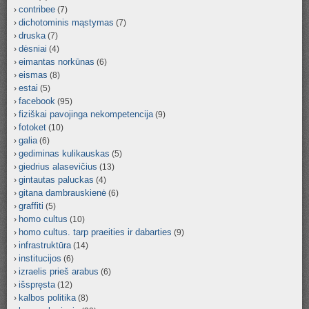
contribee
(7)
dichotominis mąstymas
(7)
druska
(7)
dėsniai
(4)
eimantas norkūnas
(6)
eismas
(8)
estai
(5)
facebook
(95)
fiziškai pavojinga nekompetencija
(9)
fotoket
(10)
galia
(6)
gediminas kulikauskas
(5)
giedrius alasevičius
(13)
gintautas paluckas
(4)
gitana dambrauskienė
(6)
graffiti
(5)
homo cultus
(10)
homo cultus. tarp praeities ir dabarties
(9)
infrastruktūra
(14)
institucijos
(6)
izraelis prieš arabus
(6)
išspręsta
(12)
kalbos politika
(8)