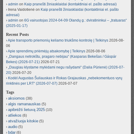
admin
on
Kaip pranešti žiniasklaidai (kontaktiniai el. pašto adresai)
Irena Vaidotienė
on
Kaip pranešti žiniasklaidai (kontaktiniai el. pašto
adresai)
admin
on
6G vairuotojas 2024-04-09 Olandų g.: dviratininkui – „tratuaras“
(2025-01-17)
Recent Posts
Apie transporto priemonių keliamo triukšmo kontrolę | Telkinys
2026-08-
06
Apie sprendimų priėmėjų atsakomybę | Telkinys
2026-08-06
„Dangaus netrokštu, pragaro nebijau“ (Kasparas Bekešas / Gáspár
Bekes) (2026-07-21)
2026-07-21
„Daugiau klystame mylėdami negu rašydami“ (Dalia Pūrienė) (2026-07-
20)
2026-07-20
Kodėl Augustas Šuliauskas ir Rokas Grajauskas „nebekomentuos vyrų
rinktinės per LRT“ (2026-07-07)
2026-07-07
Tags
aksiomos
(38)
algis ramanauskas
(5)
apibrėžti lietuvą 2025
(10)
atliekos
(6)
atvažiuoja kitokie
(5)
audio
(5)
bdar
(6)