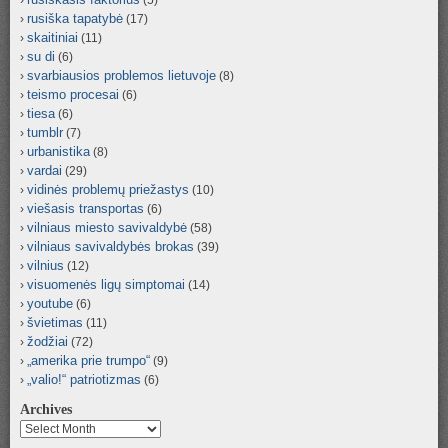
(5)
rusiška tapatybė
(17)
skaitiniai
(11)
su di
(6)
svarbiausios problemos lietuvoje
(8)
teismo procesai
(6)
tiesa
(6)
tumblr
(7)
urbanistika
(8)
vardai
(29)
vidinės problemų priežastys
(10)
viešasis transportas
(6)
vilniaus miesto savivaldybė
(58)
vilniaus savivaldybės brokas
(39)
vilnius
(12)
visuomenės ligų simptomai
(14)
youtube
(6)
švietimas
(11)
žodžiai
(72)
„amerika prie trumpo“
(9)
„valio!“ patriotizmas
(6)
Archives
Archives