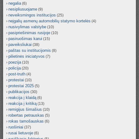
negalia
(6)
nesipliusuojame
(9)
neveiksmingos institucijos
(25)
neįgalių asmenų automobilių statymo kortelės
(4)
nusivylimas valstybe
(10)
pasipriešinimas rusijoje
(10)
pasiruošimas karui
(15)
paveiksliukai
(38)
paštas su institucijomis
(8)
pilietinės iniciatyvos
(7)
poezija
(10)
policija
(20)
post-truth
(4)
protestai
(10)
protestai 2025
(5)
publikacijos
(30)
reakcija į klaidą
(6)
reakcija į kritiką
(13)
remigijus šimašius
(10)
robertas petrauskas
(5)
rokas tamošauskas
(6)
ruošiniai
(37)
rusai lietuvoje
(6)
rusiškasis faktorius