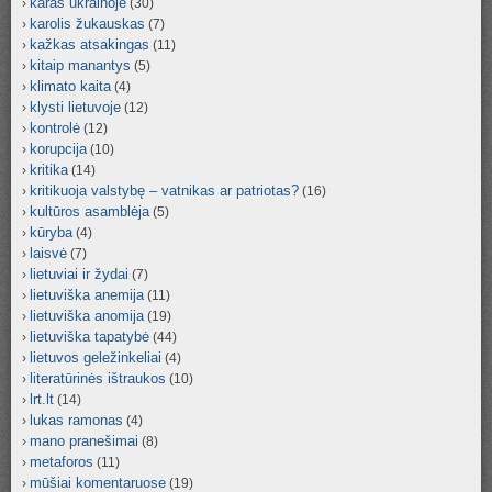
karas ukrainoje
(30)
karolis žukauskas
(7)
kažkas atsakingas
(11)
kitaip manantys
(5)
klimato kaita
(4)
klysti lietuvoje
(12)
kontrolė
(12)
korupcija
(10)
kritika
(14)
kritikuoja valstybę – vatnikas ar patriotas?
(16)
kultūros asamblėja
(5)
kūryba
(4)
laisvė
(7)
lietuviai ir žydai
(7)
lietuviška anemija
(11)
lietuviška anomija
(19)
lietuviška tapatybė
(44)
lietuvos geležinkeliai
(4)
literatūrinės ištraukos
(10)
lrt.lt
(14)
lukas ramonas
(4)
mano pranešimai
(8)
metaforos
(11)
mūšiai komentaruose
(19)