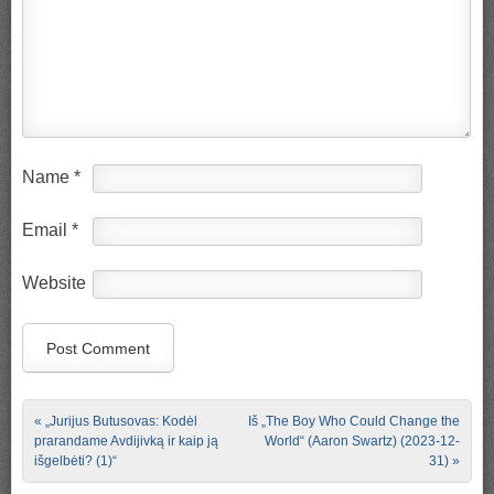
Name
*
Email
*
Website
Post navigation
«
„Jurijus Butusovas: Kodėl
Iš „The Boy Who Could Change the
prarandame Avdijivką ir kaip ją
World“ (Aaron Swartz) (2023-12-
išgelbėti? (1)“
31)
»