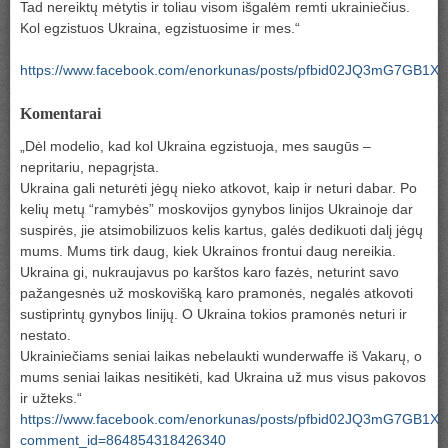
Tad nereiktų mėtytis ir toliau visom išgalėm remti ukrainiečius.
Kol egzistuos Ukraina, egzistuosime ir mes.“
https://www.facebook.com/enorkunas/posts/pfbid02JQ3mG7
Komentarai
„Dėl modelio, kad kol Ukraina egzistuoja, mes saugūs –
nepritariu, nepagrįsta.
Ukraina gali neturėti jėgų nieko atkovot, kaip ir neturi dabar. Po
kelių metų “ramybės” moskovijos gynybos linijos Ukrainoje dar
suspirės, jie atsimobilizuos kelis kartus, galės dedikuoti dalį jėgų
mums. Mums tirk daug, kiek Ukrainos frontui daug nereikia.
Ukraina gi, nukraujavus po karštos karo fazės, neturint savo
pažangesnės už moskovišką karo pramonės, negalės atkovoti
sustiprintų gynybos linijų. O Ukraina tokios pramonės neturi ir
nestato.
Ukrainiečiams seniai laikas nebelaukti wunderwaffe iš Vakarų, o
mums seniai laikas nesitikėti, kad Ukraina už mus visus pakovos
ir užteks.“
https://www.facebook.com/enorkunas/posts/pfbid02JQ3mG7
comment_id=864854318426340