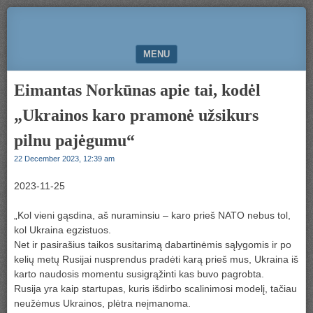
Komunikacija
50000.LT
ir
bendradarbiavimas
MENU
SKIP TO CONTENT
Eimantas Norkūnas apie tai, kodėl
„Ukrainos karo pramonė užsikurs
pilnu pajėgumu“
22 December 2023, 12:39 am
2023-11-25
„Kol vieni gąsdina, aš nuraminsiu – karo prieš NATO nebus tol,
kol Ukraina egzistuos.
Net ir pasirašius taikos susitarimą dabartinėmis sąlygomis ir po
kelių metų Rusijai nusprendus pradėti karą prieš mus, Ukraina iš
karto naudosis momentu susigrąžinti kas buvo pagrobta.
Rusija yra kaip startupas, kuris išdirbo scalinimosi modelį, tačiau
neužėmus Ukrainos, plėtra neįmanoma.