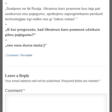
+
„Sustipres ne tik Rusija. Ukrainos karo pramone bus taip pat
uzsikurusi visu pajegumu, apribojimu sajungininkams perduoti
technologijas irgi neliks nes gi “taikos metas”.“
+
„Iš kur prognozės, kad Ukrainos karo pramonė užsikurs
pilnu pajėgumu?“
+
„nes nera durna tauta:)“
|
Comment
|
Permalink
Leave a Reply
Your email address will not be published.
Required fields are marked
*
Comment
*