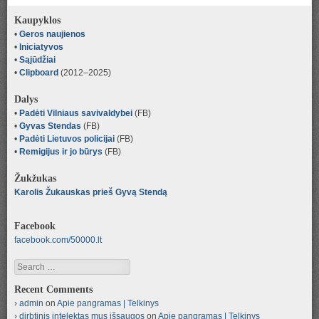
Kaupyklos
•
Geros naujienos
•
Iniciatyvos
•
Sąjūdžiai
•
Clipboard
(2012–2025)
Dalys
•
Padėti Vilniaus savivaldybei
(FB)
•
Gyvas Stendas
(FB)
•
Padėti Lietuvos policijai
(FB)
•
Remigijus ir jo būrys
(FB)
Žukžukas
Karolis Žukauskas prieš Gyvą Stendą
Facebook
facebook.com/50000.lt
Search
Recent Comments
admin
on
Apie pangramas | Telkinys
dirbtinis intelektas mus išsaugos
on
Apie pangramas | Telkinys