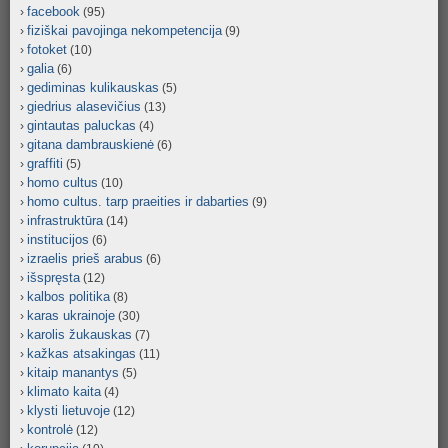
facebook
(95)
fiziškai pavojinga nekompetencija
(9)
fotoket
(10)
galia
(6)
gediminas kulikauskas
(5)
giedrius alasevičius
(13)
gintautas paluckas
(4)
gitana dambrauskienė
(6)
graffiti
(5)
homo cultus
(10)
homo cultus. tarp praeities ir dabarties
(9)
infrastruktūra
(14)
institucijos
(6)
izraelis prieš arabus
(6)
išspręsta
(12)
kalbos politika
(8)
karas ukrainoje
(30)
karolis žukauskas
(7)
kažkas atsakingas
(11)
kitaip manantys
(5)
klimato kaita
(4)
klysti lietuvoje
(12)
kontrolė
(12)