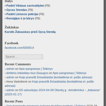
Dalys
•
Padėti Vilniaus savivaldybei
(FB)
•
Gyvas Stendas
(FB)
•
Padėti Lietuvos policijai
(FB)
•
Remigijus ir jo būrys
(FB)
Žukžukas
Karolis Žukauskas prieš Gyvą Stendą
Facebook
facebook.com/50000.lt
Search
Recent Comments
admin
on
Apie pangramas | Telkinys
dirbtinis intelektas mus išsaugos
on
Apie pangramas | Telkinys
admin
on
Kaip pranešti žiniasklaidai (kontaktiniai el. pašto adresai)
Irena Vaidotienė
on
Kaip pranešti žiniasklaidai (kontaktiniai el. pašto
adresai)
admin
on
6G vairuotojas 2024-04-09 Olandų g.: dviratininkui – „tratuaras“
(2025-01-17)
Recent Posts