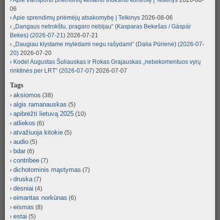
Apie transporto priemonių keliamo triukšmo kontrolę | Telkinys
2026-08-
06
Apie sprendimų priėmėjų atsakomybę | Telkinys
2026-08-06
„Dangaus netrokštu, pragaro nebijau“ (Kasparas Bekešas / Gáspár
Bekes) (2026-07-21)
2026-07-21
„Daugiau klystame mylėdami negu rašydami“ (Dalia Pūrienė) (2026-07-
20)
2026-07-20
Kodėl Augustas Šuliauskas ir Rokas Grajauskas „nebekomentuos vyrų
rinktinės per LRT“ (2026-07-07)
2026-07-07
Tags
aksiomos
(38)
algis ramanauskas
(5)
apibrėžti lietuvą 2025
(10)
atliekos
(6)
atvažiuoja kitokie
(5)
audio
(5)
bdar
(6)
contribee
(7)
dichotominis mąstymas
(7)
druska
(7)
dėsniai
(4)
eimantas norkūnas
(6)
eismas
(8)
estai
(5)