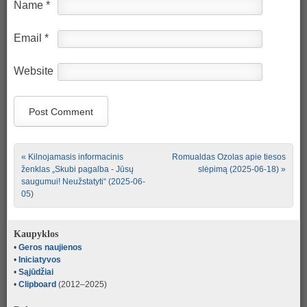
Name
*
Email
*
Website
Post navigation
«
Kilnojamasis informacinis
Romualdas Ozolas apie tiesos
ženklas „Skubi pagalba
‐
Jūsų
slėpimą (2025-06-18)
»
saugumui! Neužstatyti“ (2025-06-
05)
Kaupyklos
•
Geros naujienos
•
Iniciatyvos
•
Sąjūdžiai
•
Clipboard
(2012–2025)