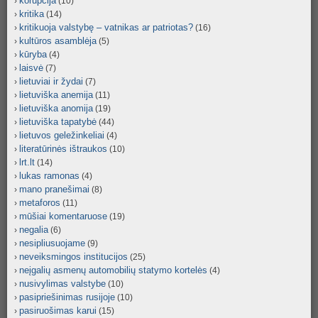
korupcija
(10)
kritika
(14)
kritikuoja valstybę – vatnikas ar patriotas?
(16)
kultūros asamblėja
(5)
kūryba
(4)
laisvė
(7)
lietuviai ir žydai
(7)
lietuviška anemija
(11)
lietuviška anomija
(19)
lietuviška tapatybė
(44)
lietuvos geležinkeliai
(4)
literatūrinės ištraukos
(10)
lrt.lt
(14)
lukas ramonas
(4)
mano pranešimai
(8)
metaforos
(11)
mūšiai komentaruose
(19)
negalia
(6)
nesipliusuojame
(9)
neveiksmingos institucijos
(25)
neįgalių asmenų automobilių statymo kortelės
(4)
nusivylimas valstybe
(10)
pasipriešinimas rusijoje
(10)
pasiruošimas karui
(15)