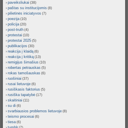
paveiksliukai
(38)
paštas su institucijomis
(8)
pilietinės iniciatyvos
(7)
poezija
(10)
policija
(20)
post-truth
(4)
protestai
(10)
protestai 2025
(5)
publikacijos
(30)
reakcija į klaidą
(6)
reakcija į kritiką
(13)
remigijus šimašius
(10)
robertas petrauskas
(5)
rokas tamošauskas
(6)
ruošiniai
(37)
rusai lietuvoje
(6)
rusiškasis faktorius
(5)
rusiška tapatybė
(17)
skaitiniai
(11)
su di
(6)
svarbiausios problemos lietuvoje
(8)
teismo procesai
(6)
tiesa
(6)
tumblr
(7)