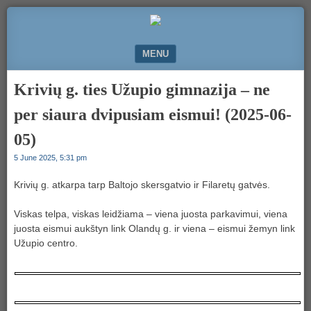
Komunikacija
50000.LT
ir
bendradarbiavimas
MENU
SKIP TO CONTENT
Krivių g. ties Užupio gimnazija – ne
per siaura dvipusiam eismui! (2025-06-
05)
5 June 2025, 5:31 pm
Krivių g. atkarpa tarp Baltojo skersgatvio ir Filaretų gatvės.
Viskas telpa, viskas leidžiama – viena juosta parkavimui, viena
juosta eismui aukštyn link Olandų g. ir viena – eismui žemyn link
Užupio centro.