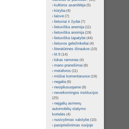
kultūros asamblėja
(5)
kūryba
(4)
laisvė
(7)
lietuviai ir žydai
(7)
lietuviška anemija
(11)
lietuviška anomija
(19)
lietuviška tapatybė
(44)
lietuvos geležinkeliai
(4)
literatūrinės ištraukos
(10)
lrt.lt
(14)
lukas ramonas
(4)
mano pranešimai
(8)
metaforos
(11)
mūšiai komentaruose
(19)
negalia
(6)
nesipliusuojame
(9)
neveiksmingos institucijos
(25)
neįgalių asmenų
automobilių statymo
kortelės
(4)
nusivylimas valstybe
(10)
pasipriešinimas rusijoje