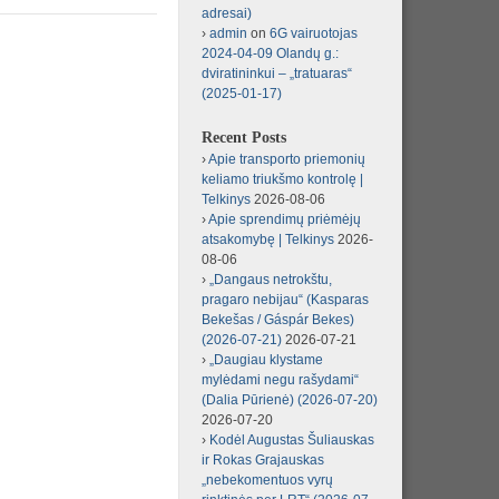
adresai)
admin
on
6G vairuotojas
2024-04-09 Olandų g.:
dviratininkui – „tratuaras“
(2025-01-17)
Recent Posts
Apie transporto priemonių
keliamo triukšmo kontrolę |
Telkinys
2026-08-06
Apie sprendimų priėmėjų
atsakomybę | Telkinys
2026-
08-06
„Dangaus netrokštu,
pragaro nebijau“ (Kasparas
Bekešas / Gáspár Bekes)
(2026-07-21)
2026-07-21
„Daugiau klystame
mylėdami negu rašydami“
(Dalia Pūrienė) (2026-07-20)
2026-07-20
Kodėl Augustas Šuliauskas
ir Rokas Grajauskas
„nebekomentuos vyrų