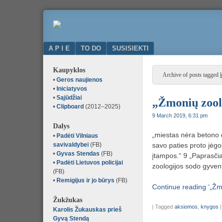
Komunikacija
50000.LT
ir
bendradarbiavimas
Menu
SKIP TO CONTENT
A P I E
TO DO
SUSISIEKTI
Kaupyklos
Archive of posts tagged
•
Geros naujienos
•
Iniciatyvos
•
Sąjūdžiai
„Žmonių zool
•
Clipboard
(2012–2025)
9 March 2019, 6:31 pm
Dalys
„miestas nėra betono d
•
Padėti Vilniaus
savivaldybei
(FB)
savo paties proto jėgo
•
Gyvas Stendas
(FB)
įtampos.“ 9 „Paprasči
•
Padėti Lietuvos policijai
zoologijos sodo gyvent
(FB)
•
Remigijus ir jo būrys
(FB)
Continue reading ‘„Žm
Žukžukas
|
Tagged
aksiomos
,
knygos
Karolis Žukauskas prieš
Gyvą Stendą