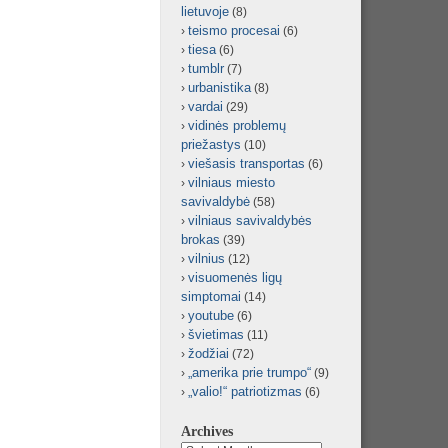
lietuvoje
(8)
teismo procesai
(6)
tiesa
(6)
tumblr
(7)
urbanistika
(8)
vardai
(29)
vidinės problemų
priežastys
(10)
viešasis transportas
(6)
vilniaus miesto
savivaldybė
(58)
vilniaus savivaldybės
brokas
(39)
vilnius
(12)
visuomenės ligų
simptomai
(14)
youtube
(6)
švietimas
(11)
žodžiai
(72)
„amerika prie trumpo“
(9)
„valio!“ patriotizmas
(6)
Archives