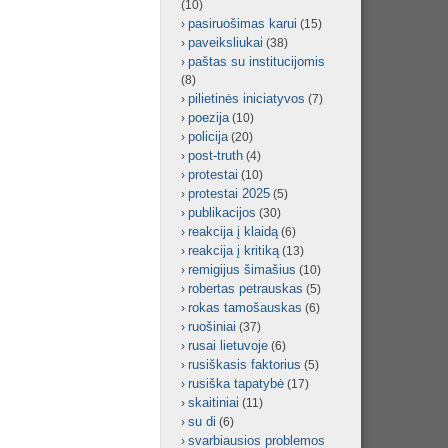
(10)
pasiruošimas karui
(15)
paveiksliukai
(38)
paštas su institucijomis
(8)
pilietinės iniciatyvos
(7)
poezija
(10)
policija
(20)
post-truth
(4)
protestai
(10)
protestai 2025
(5)
publikacijos
(30)
reakcija į klaidą
(6)
reakcija į kritiką
(13)
remigijus šimašius
(10)
robertas petrauskas
(5)
rokas tamošauskas
(6)
ruošiniai
(37)
rusai lietuvoje
(6)
rusiškasis faktorius
(5)
rusiška tapatybė
(17)
skaitiniai
(11)
su di
(6)
svarbiausios problemos