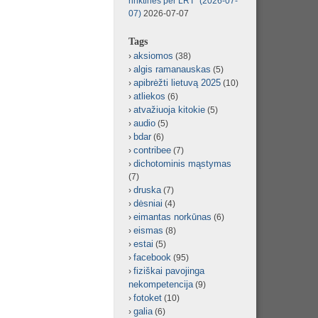
rinktinės per LRT“ (2026-07-
07)
2026-07-07
Tags
aksiomos
(38)
algis ramanauskas
(5)
apibrėžti lietuvą 2025
(10)
atliekos
(6)
atvažiuoja kitokie
(5)
audio
(5)
bdar
(6)
contribee
(7)
dichotominis mąstymas
(7)
druska
(7)
dėsniai
(4)
eimantas norkūnas
(6)
eismas
(8)
estai
(5)
facebook
(95)
fiziškai pavojinga
nekompetencija
(9)
fotoket
(10)
galia
(6)