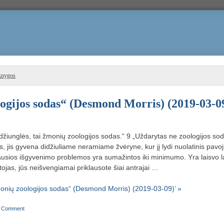
knygos
ogijos sodas“ (Desmond Morris) (2019-03-0
žiunglės, tai žmonių zoologijos sodas.“ 9 „Uždarytas ne zoologijos sodo
s, jis gyvena didžiuliame neramiame žvėryne, kur jį lydi nuolatinis pavoj
ausios išgyvenimo problemos yra sumažintos iki minimumo. Yra laisvo l
ojas, jūs neišvengiamai priklausote šiai antrajai …
onių zoologijos sodas“ (Desmond Morris) (2019-03-09)’ »
|
Comment