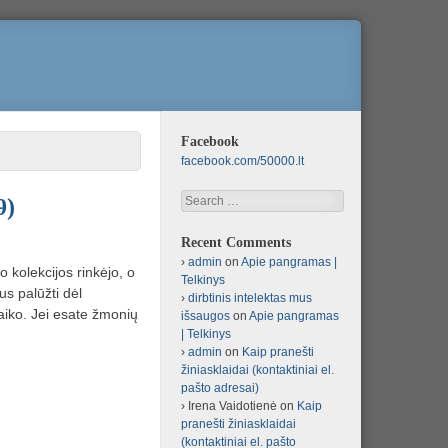
Facebook
facebook.com/50000.lt
Search
9)
Recent Comments
admin
on
Apie pangramas |
 kolekcijos rinkėjo, o
Telkinys
us palūžti dėl
dirbtinis intelektas mus
aiko. Jei esate žmonių
išsaugos
on
Apie pangramas
| Telkinys
admin
on
Kaip pranešti
žiniasklaidai (kontaktiniai el.
pašto adresai)
Irena Vaidotienė
on
Kaip
pranešti žiniasklaidai
(kontaktiniai el. pašto