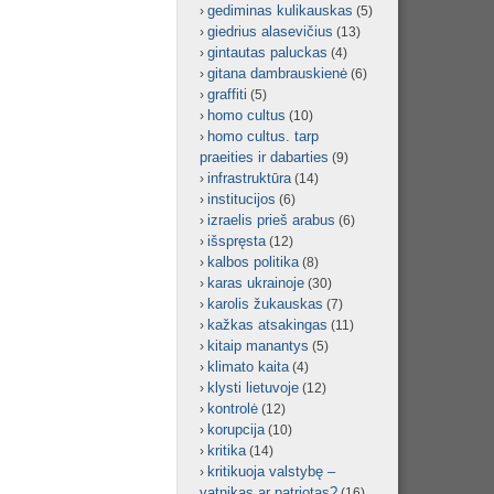
gediminas kulikauskas
(5)
giedrius alasevičius
(13)
gintautas paluckas
(4)
gitana dambrauskienė
(6)
graffiti
(5)
homo cultus
(10)
homo cultus. tarp
praeities ir dabarties
(9)
infrastruktūra
(14)
institucijos
(6)
izraelis prieš arabus
(6)
išspręsta
(12)
kalbos politika
(8)
karas ukrainoje
(30)
karolis žukauskas
(7)
kažkas atsakingas
(11)
kitaip manantys
(5)
klimato kaita
(4)
klysti lietuvoje
(12)
kontrolė
(12)
korupcija
(10)
kritika
(14)
kritikuoja valstybę –
vatnikas ar patriotas?
(16)