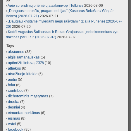
06
Apie sprendimų priėmėjų atsakomybę | Telkinys
2026-08-06
„Dangaus netrokštu, pragaro nebijau“ (Kasparas Bekešas / Gáspár
Bekes) (2026-07-21)
2026-07-21
„Daugiau klystame mylėdami negu rašydami“ (Dalia Pūrienė) (2026-07-
20)
2026-07-20
Kodėl Augustas Šuliauskas ir Rokas Grajauskas „nebekomentuos vyrų
rinktinės per LRT“ (2026-07-07)
2026-07-07
Tags
aksiomos
(38)
algis ramanauskas
(5)
apibrėžti lietuvą 2025
(10)
atliekos
(6)
atvažiuoja kitokie
(5)
audio
(5)
bdar
(6)
contribee
(7)
dichotominis mąstymas
(7)
druska
(7)
dėsniai
(4)
eimantas norkūnas
(6)
eismas
(8)
estai
(5)
facebook
(95)