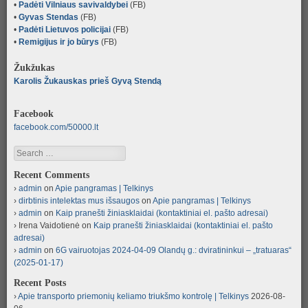
•
Padėti Vilniaus savivaldybei
(FB)
•
Gyvas Stendas
(FB)
•
Padėti Lietuvos policijai
(FB)
•
Remigijus ir jo būrys
(FB)
Žukžukas
Karolis Žukauskas prieš Gyvą Stendą
Facebook
facebook.com/50000.lt
Search
Recent Comments
admin
on
Apie pangramas | Telkinys
dirbtinis intelektas mus išsaugos
on
Apie pangramas | Telkinys
admin
on
Kaip pranešti žiniasklaidai (kontaktiniai el. pašto adresai)
Irena Vaidotienė
on
Kaip pranešti žiniasklaidai (kontaktiniai el. pašto
adresai)
admin
on
6G vairuotojas 2024-04-09 Olandų g.: dviratininkui – „tratuaras“
(2025-01-17)
Recent Posts
Apie transporto priemonių keliamo triukšmo kontrolę | Telkinys
2026-08-