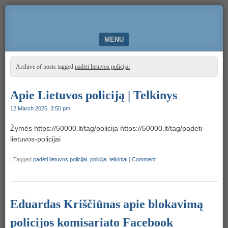
Komunikacija
50000.LT
ir
bendradarbiavimas
MENU
SKIP TO CONTENT
Archive of posts tagged
padėti lietuvos policijai
Apie Lietuvos policiją | Telkinys
12 March 2025, 3:50 pm
Žymės https://50000.lt/tag/policija https://50000.lt/tag/padeti-
lietuvos-policijai
|
Tagged
padėti lietuvos policijai
,
policija
,
telkiniai
|
Comment
Eduardas Kriščiūnas apie blokavimą
policijos komisariato Facebook