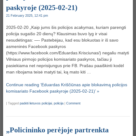
paskyroje (2025-02-21)
21 February 2025, 12:41 pm
2025-02-20 „Kaip jums šis policijos acakymas, kuriam parengti
policija sugaišo 20 dienų? Klausimas buvo lyg ir visai
nesudėtingas: —- Pastebėjau, kad esu blokuotas ir iš savo
asmeninės Facebook paskyros
(https://www.facebook.com/Eduardas.Krisciunas/) negaliu matyti
Vilniaus pirmojo policijos komisariato paskyros, tačiau ji
pasiekiama net neprisijungus prie FB. Prašau paaiškinti kodėl
man ribojama teisė matyti tai, ką mato kiti …
Continue reading ‘Eduardas Kriščiūnas apie blokavimą policijos
komisariato Facebook paskyroje (2025-02-21)’ »
|
Tagged
padėti lietuvos policijai
,
policija
|
Comment
„Policininko perėjoje partrenkta