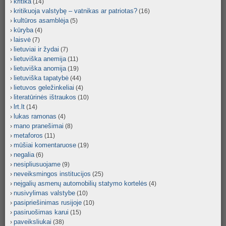
kritika
(14)
kritikuoja valstybę – vatnikas ar patriotas?
(16)
kultūros asamblėja
(5)
kūryba
(4)
laisvė
(7)
lietuviai ir žydai
(7)
lietuviška anemija
(11)
lietuviška anomija
(19)
lietuviška tapatybė
(44)
lietuvos geležinkeliai
(4)
literatūrinės ištraukos
(10)
lrt.lt
(14)
lukas ramonas
(4)
mano pranešimai
(8)
metaforos
(11)
mūšiai komentaruose
(19)
negalia
(6)
nesipliusuojame
(9)
neveiksmingos institucijos
(25)
neįgalių asmenų automobilių statymo kortelės
(4)
nusivylimas valstybe
(10)
pasipriešinimas rusijoje
(10)
pasiruošimas karui
(15)
paveiksliukai
(38)