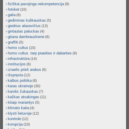
fiziškai pavojinga nekompetencija
(9)
fotoket
(10)
galia
(6)
gediminas kulikauskas
(5)
giedrius alasevičius
(13)
gintautas paluckas
(4)
gitana dambrauskienė
(6)
graffiti
(5)
homo cultus
(10)
homo cultus. tarp praeities ir dabarties
(9)
infrastruktūra
(14)
institucijos
(6)
izraelis prieš arabus
(6)
išspręsta
(12)
kalbos politika
(8)
karas ukrainoje
(30)
karolis žukauskas
(7)
kažkas atsakingas
(11)
kitaip manantys
(5)
klimato kaita
(4)
klysti lietuvoje
(12)
kontrolė
(12)
korupcija
(10)