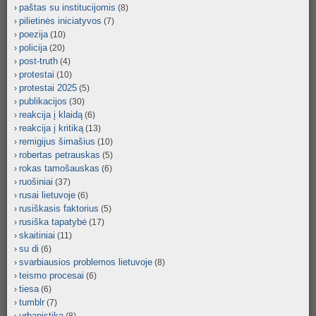
paštas su institucijomis
(8)
pilietinės iniciatyvos
(7)
poezija
(10)
policija
(20)
post-truth
(4)
protestai
(10)
protestai 2025
(5)
publikacijos
(30)
reakcija į klaidą
(6)
reakcija į kritiką
(13)
remigijus šimašius
(10)
robertas petrauskas
(5)
rokas tamošauskas
(6)
ruošiniai
(37)
rusai lietuvoje
(6)
rusiškasis faktorius
(5)
rusiška tapatybė
(17)
skaitiniai
(11)
su di
(6)
svarbiausios problemos lietuvoje
(8)
teismo procesai
(6)
tiesa
(6)
tumblr
(7)
urbanistika