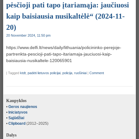
pėsčioji pati tapo įtariamąja: jaučiuosi
kaip baisiausia nusikaltėlė“ (2024-11-
20)
20 November 2024, 11:50 pm
https://www.delfi.lt/news/daily/lithuania/policininko-perejoje-
partrenkta-pescioji-pati-tapo-itariamaja-jauciuosi-kaip-
baisiausia-nusikaltele-120065901
|
Tagged
ktdt
,
padėti lietuvos policijai
,
policija
,
ruošiniai
|
Comment
Kaupyklos
•
Geros naujienos
•
Iniciatyvos
•
Sąjūdžiai
•
Clipboard
(2012–2025)
Dalys