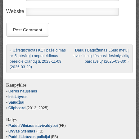
Website
Post navigation
«
Užregistruotas KET pažeidimas
Darius Bagdžiūnas: „Šiuo metu į
nr. 5: pėsčiojo nepraleidimas
tavo klientą kėsinasi dešimtys kitų
perėjoje Olandų g. 2023-11-09
pardavėjų“ (2025-03-30)
»
(2025-03-29)
Kaupyklos
•
Geros naujienos
•
Iniciatyvos
•
Sąjūdžiai
•
Clipboard
(2012–2025)
Dalys
•
Padėti Vilniaus savivaldybei
(FB)
•
Gyvas Stendas
(FB)
•
Padėti Lietuvos policijai
(FB)