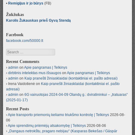
•
Remigijus ir jo būrys
(FB)
Žukžukas
Karolis Žukauskas prieš Gyvą Stendą
Facebook
facebook.com/50000.lt
Search
Recent Comments
admin
on
Apie pangramas | Telkinys
dirbtinis intelektas mus išsaugos
on
Apie pangramas | Telkinys
admin
on
Kaip pranešti žiniasklaidai (kontaktiniai el. pašto adresai)
Irena Vaidotienė
on
Kaip pranešti žiniasklaidai (kontaktiniai el. pašto
adresai)
admin
on
6G vairuotojas 2024-04-09 Olandų g.: dviratininkui – „tratuaras“
(2025-01-17)
Recent Posts
Apie transporto priemonių keliamo triukšmo kontrolę | Telkinys
2026-08-
06
Apie sprendimų priėmėjų atsakomybę | Telkinys
2026-08-06
„Dangaus netrokštu, pragaro nebijau“ (Kasparas Bekešas / Gáspár