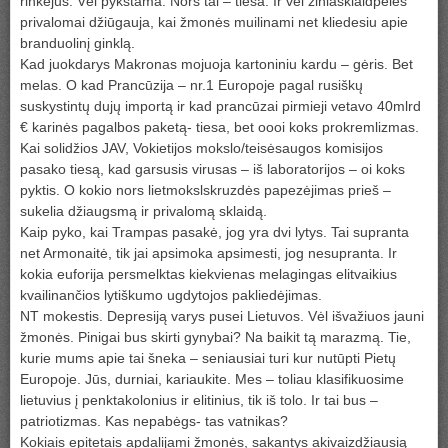
rinkėjus. Vėl pykstama. Nors tai – tiesa. Ir vėl žiniasklaidpelės
privalomai džiūgauja, kai žmonės muilinami net kliedesiu apie
branduolinį ginklą.
Kad juokdarys Makronas mojuoja kartoniniu kardu – gėris. Bet
melas. O kad Prancūzija – nr.1 Europoje pagal rusiškų
suskystintų dujų importą ir kad prancūzai pirmieji vetavo 40mlrd
€ karinės pagalbos paketą- tiesa, bet oooi koks prokremlizmas.
Kai solidžios JAV, Vokietijos mokslo/teisėsaugos komisijos
pasako tiesą, kad garsusis virusas – iš laboratorijos – oi koks
pyktis. O kokio nors lietmokslskruzdės papezėjimas prieš –
sukelia džiaugsmą ir privalomą sklaidą.
Kaip pyko, kai Trampas pasakė, jog yra dvi lytys. Tai supranta
net Armonaitė, tik jai apsimoka apsimesti, jog nesupranta. Ir
kokia euforija persmelktas kiekvienas melagingas elitvaikius
kvailinančios lytiškumo ugdytojos pakliedėjimas.
NT mokestis. Depresiją varys pusei Lietuvos. Vėl išvažiuos jauni
žmonės. Pinigai bus skirti gynybai? Na baikit tą marazmą. Tie,
kurie mums apie tai šneka – seniausiai turi kur nutūpti Pietų
Europoje. Jūs, durniai, kariaukite. Mes – toliau klasifikuosime
lietuvius į penktakolonius ir elitinius, tik iš tolo. Ir tai bus –
patriotizmas. Kas nepabėgs- tas vatnikas?
Kokiais epitetais apdalijami žmonės, sakantys akivaizdžiausią