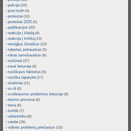
policija
(20)
post-truth
(4)
protestai
(10)
protestai 2025
(5)
publikacijos
(30)
reakcija į klaidą
(6)
reakcija į kritiką
(13)
remigijus šimašius
(10)
robertas petrauskas
(5)
rokas tamošauskas
(6)
ruošiniai
(37)
rusai lietuvoje
(6)
rusiškasis faktorius
(5)
rusiška tapatybė
(17)
skaitiniai
(11)
su di
(6)
svarbiausios problemos lietuvoje
(8)
teismo procesai
(6)
tiesa
(6)
tumblr
(7)
urbanistika
(8)
vardai
(29)
vidinės problemų priežastys
(10)