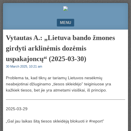
Komunikacija
50000.LT
ir
bendradarbiavimas
MENU
SKIP TO CONTENT
Vytautas A.: „Lietuva bando žmones
girdyti arklinėmis dozėmis
uspakajoncų“ (2025-03-30)
30 March 2025, 10:21 am
Problema ta, kad tikrų ar tariamų Lietuvos nesėkmių
neabejotinai džiuginamo „tiesos skleidėjo“ teiginiuose yra
kažkiek tiesos, bet jie yra atmetami visiškai, iš principo.
2025-03-29
„Gal jau laikas šitą tiesos skleidėją blokuoti ir #report“