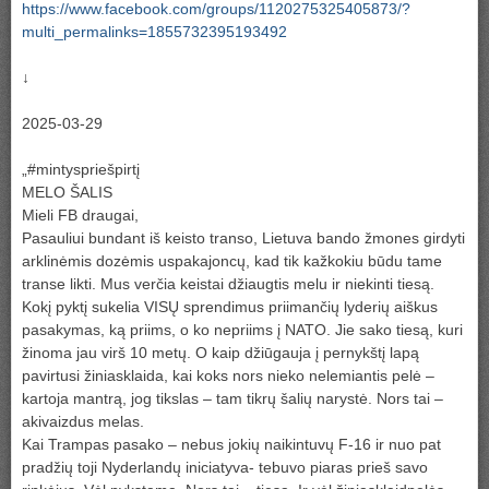
https://www.facebook.com/groups/1120275325405873/?
multi_permalinks=1855732395193492
↓
2025-03-29
„#mintyspriešpirtį
MELO ŠALIS
Mieli FB draugai,
Pasauliui bundant iš keisto transo, Lietuva bando žmones girdyti
arklinėmis dozėmis uspakajoncų, kad tik kažkokiu būdu tame
transe likti. Mus verčia keistai džiaugtis melu ir niekinti tiesą.
Kokį pyktį sukelia VISŲ sprendimus priimančių lyderių aiškus
pasakymas, ką priims, o ko nepriims į NATO. Jie sako tiesą, kuri
žinoma jau virš 10 metų. O kaip džiūgauja į pernykštį lapą
pavirtusi žiniasklaida, kai koks nors nieko nelemiantis pelė –
kartoja mantrą, jog tikslas – tam tikrų šalių narystė. Nors tai –
akivaizdus melas.
Kai Trampas pasako – nebus jokių naikintuvų F-16 ir nuo pat
pradžių toji Nyderlandų iniciatyva- tebuvo piaras prieš savo