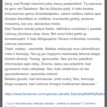
tiesą, kad Rusijai neturime jokių šansų pasipriešinti. Tą supranta
ko gero net Šakalienė. Bet tai iššaukia pyktį. Ir koks keistas
entuziazmas apima žiniasklaidpeles, rašant visiškus niekus apie
divizijas lietuviškas ar vokiškas, branduolinį ginklą, pasienio
minavimą, kas yra- akivaizdus melas.
Kad Taivano istorija patyrė fiasko, didžiulius nuostolius ir pastatė
Lietuvą į durniaus vietą- tiesa. Bet ooooi koks pyktis ją
konstatuojant. Ir kaip džiūgaujama Taivano ordinukais nuostolių
Lietuvai autoriams.
Todėl, mielieji – atsirinkite. Belieka neklausyti mus užtvindžiusio
melo ir fantazijų. Nuo jų jau mąstymo neatsisakę lietuviai baigia
išvemti skrandį. Tiesiog. Ignoruokite. Nes yra kur paieškoti
informacijos apie viską. Žinoma, baisu sau pripažinti, kad
gyvename melo valstybėje. Nes Judo sidabrinius vis dar
gaunantiesiems- apsimoka meluoti.
Belieka guostis, kad tamsiausia- prieš aušrą. Nes, kamuoja
bloga nuojauta, kad Lietuvos žmogus kvailinamas labiausiai.“
https://www.facebook.com/vytautas.abraitis.5/posts/pfbid0dQ
|
Tagged
klysti lietuvoje
,
kritikuoja valstybę – vatnikas ar patriotas?
|
Comment
|