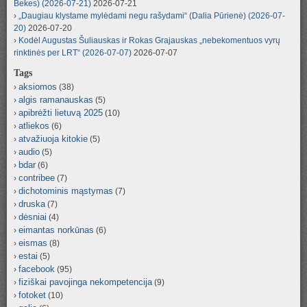
Bekes) (2026-07-21)
2026-07-21
„Daugiau klystame mylėdami negu rašydami“ (Dalia Pūrienė) (2026-07-
20)
2026-07-20
Kodėl Augustas Šuliauskas ir Rokas Grajauskas „nebekomentuos vyrų
rinktinės per LRT“ (2026-07-07)
2026-07-07
Tags
aksiomos
(38)
algis ramanauskas
(5)
apibrėžti lietuvą 2025
(10)
atliekos
(6)
atvažiuoja kitokie
(5)
audio
(5)
bdar
(6)
contribee
(7)
dichotominis mąstymas
(7)
druska
(7)
dėsniai
(4)
eimantas norkūnas
(6)
eismas
(8)
estai
(5)
facebook
(95)
fiziškai pavojinga nekompetencija
(9)
fotoket
(10)