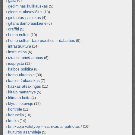
galia
(6)
gediminas kulikauskas
(5)
giedrius alasevičius
(13)
gintautas paluckas
(4)
gitana dambrauskienė
(6)
graffiti
(5)
homo cultus
(10)
homo cultus. tarp praeities ir dabarties
(9)
infrastruktūra
(14)
institucijos
(6)
izraelis prieš arabus
(6)
išspręsta
(12)
kalbos politika
(8)
karas ukrainoje
(30)
karolis žukauskas
(7)
kažkas atsakingas
(11)
kitaip manantys
(5)
klimato kaita
(4)
klysti lietuvoje
(12)
kontrolė
(12)
korupcija
(10)
kritika
(14)
kritikuoja valstybę – vatnikas ar patriotas?
(16)
kultūros asamblėja
(5)