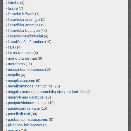
kūryba
(4)
laisvė
(7)
lietuviai ir žydai
(7)
lietuviška anemija
(11)
lietuviška anomija
(19)
lietuviška tapatybė
(44)
lietuvos geležinkeliai
(4)
literatūrinės ištraukos
(10)
lrt.lt
(14)
lukas ramonas
(4)
mano pranešimai
(8)
metaforos
(11)
mūšiai komentaruose
(19)
negalia
(6)
nesipliusuojame
(9)
neveiksmingos institucijos
(25)
neįgalių asmenų automobilių statymo kortelės
(4)
nusivylimas valstybe
(10)
pasipriešinimas rusijoje
(10)
pasiruošimas karui
(15)
paveiksliukai
(38)
paštas su institucijomis
(8)
pilietinės iniciatyvos
(7)
poezija
(10)